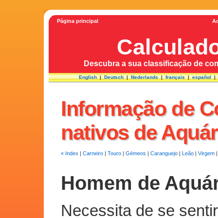
Página principal
Ac
Calculad
Descubra a sua classificação de com
English
|
Deutsch
|
Nederlands
|
français
|
español
Informação de C
nativos de Aquár
« Index
|
Carneiro
|
Touro
|
Gémeos
|
Caranguejo
|
Leão
|
Virgem
Homem de Aquár
Necessita de se senti