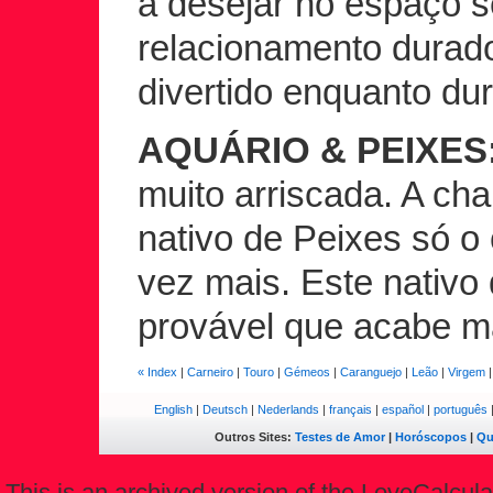
a desejar no espaço 
relacionamento durad
divertido enquanto dur
AQUÁRIO & PEIXES
muito arriscada. A c
nativo de Peixes só o
vez mais. Este nativo
provável que acabe m
« Index
|
Carneiro
|
Touro
|
Gémeos
|
Caranguejo
|
Leão
|
Virgem
English
|
Deutsch
|
Nederlands
|
français
|
español
|
português
Outros Sites:
Testes de Amor
|
Horóscopos
|
Qu
This is an archived version of the LoveCalculat