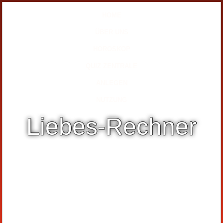
HOME
ÜBER UNS
HOROSKOP
QUIZ ZENTRALE
ANLEGEN
NUTZUNG
Liebes-Rechner
Entdecke ob Dein (heimlicher) Schwarm wirklich die
grosse Liebe ist!